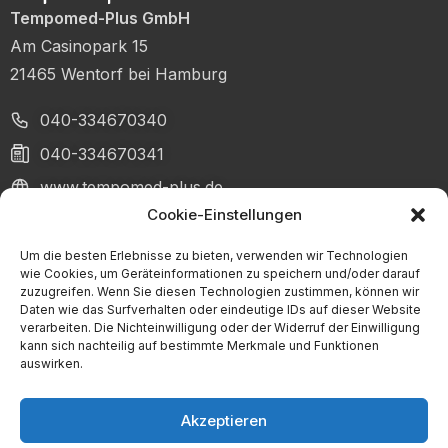
Tempomed-Plus GmbH
Am Casinopark 15
21465 Wentorf bei Hamburg
040-334670340
040-334670341
www.tempomed-plus.de
Cookie-Einstellungen
info@tempomed-plus.de
Um die besten Erlebnisse zu bieten, verwenden wir Technologien
Geschäftsführerin: Oona Lehmann-Salam
wie Cookies, um Geräteinformationen zu speichern und/oder darauf
zuzugreifen. Wenn Sie diesen Technologien zustimmen, können wir
Registergericht: Lübeck
Daten wie das Surfverhalten oder eindeutige IDs auf dieser Website
Handelsregister: HRB 25784
verarbeiten. Die Nichteinwilligung oder der Widerruf der Einwilligung
kann sich nachteilig auf bestimmte Merkmale und Funktionen
USt-IdNr.: DE364083842
auswirken.
Akzeptieren
© 2026 Copyright Tempomed-Plus GmbH