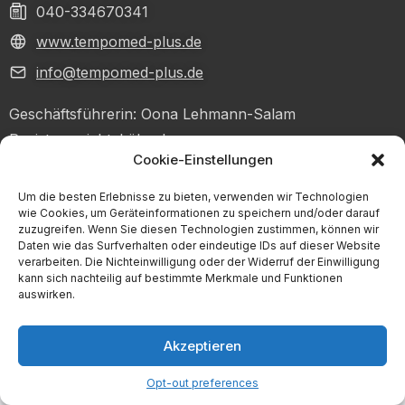
040-334670341
www.tempomed-plus.de
info@tempomed-plus.de
Geschäftsführerin: Oona Lehmann-Salam
Registergericht: Lübeck
Cookie-Einstellungen
Handelsregister: HRB 25784
USt-IdNr.: DE364083842
Um die besten Erlebnisse zu bieten, verwenden wir Technologien
wie Cookies, um Geräteinformationen zu speichern und/oder darauf
zuzugreifen. Wenn Sie diesen Technologien zustimmen, können wir
Daten wie das Surfverhalten oder eindeutige IDs auf dieser Website
© 2026 Copyright Tempomed-Plus GmbH
verarbeiten. Die Nichteinwilligung oder der Widerruf der Einwilligung
kann sich nachteilig auf bestimmte Merkmale und Funktionen
auswirken.
Akzeptieren
Opt-out preferences